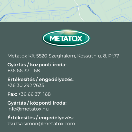
Metatox Kft 5520 Szeghalom, Kossuth u. 8. Pf:77
Gyártás / központi iroda:
+36 66 371 168
Értékesítés / engedélyezés:
+36 30 292 7635
Fax:
+36 66 371 168
Gyártás / központi iroda:
info@metatox.hu
Értékesítés / engedélyezés:
zsuzsa.simon@metatox.com