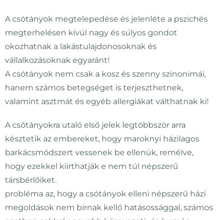
A csótányok megtelepedése és jelenléte a pszichés
megterhelésen kívül nagy és súlyos gondot
okozhatnak a lakástulajdonosoknak és
vállalkozásoknak egyaránt!
A csótányok nem csak a kosz és szenny szinonimái,
hanem számos betegséget is terjeszthetnek,
valamint asztmát és egyéb allergiákat válthatnak ki!
A csótányokra utaló első jelek legtöbbször arra
késztetik az embereket, hogy maroknyi házilagos
barkácsmódszert vessenek be ellenük, remélve,
hogy ezekkel kiirthatják e nem túl népszerű
társbérlőiket.
probléma az, hogy a csótányok elleni népszerű házi
megoldások nem bírnak kellő hatásossággal, számos