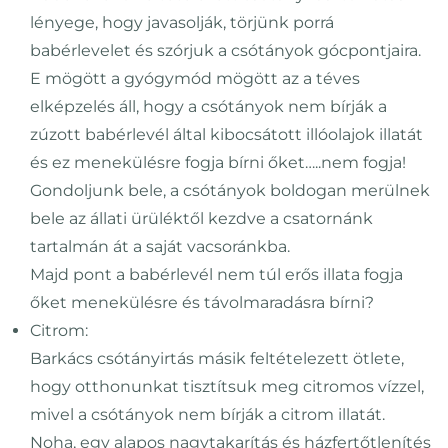
lényege, hogy javasolják, törjünk porrá
babérlevelet és szórjuk a csótányok gócpontjaira.
E mögött a gyógymód mögött az a téves
elképzelés áll, hogy a csótányok nem bírják a
zúzott babérlevél által kibocsátott illóolajok illatát
és ez menekülésre fogja bírni őket…..nem fogja!
Gondoljunk bele, a csótányok boldogan merülnek
bele az állati ürüléktől kezdve a csatornánk
tartalmán át a saját vacsoránkba.
Majd pont a babérlevél nem túl erős illata fogja
őket menekülésre és távolmaradásra bírni?
Citrom:
Barkács csótányirtás másik feltételezett ötlete,
hogy otthonunkat tisztítsuk meg citromos vízzel,
mivel a csótányok nem bírják a citrom illatát.
Noha, egy alapos nagytakarítás és házfertőtlenítés