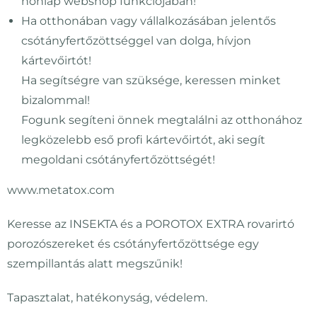
honlap webshop funkciójában!
Ha otthonában vagy vállalkozásában jelentős
csótányfertőzöttséggel van dolga, hívjon
kártevőirtót!
Ha segítségre van szüksége, keressen minket
bizalommal!
Fogunk segíteni önnek megtalálni az otthonához
legközelebb eső profi kártevőirtót, aki segít
megoldani csótányfertőzöttségét!
www.metatox.com
Keresse az INSEKTA és a POROTOX EXTRA rovarirtó
porozószereket és csótányfertőzöttsége egy
szempillantás alatt megszűnik!
Tapasztalat, hatékonyság, védelem.