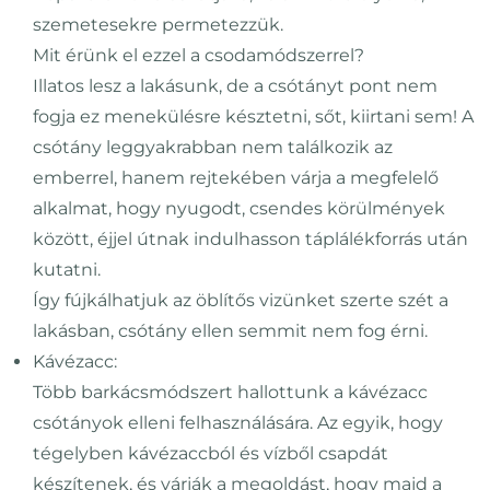
szemetesekre permetezzük.
Mit érünk el ezzel a csodamódszerrel?
Illatos lesz a lakásunk, de a csótányt pont nem
fogja ez menekülésre késztetni, sőt, kiirtani sem! A
csótány leggyakrabban nem találkozik az
emberrel, hanem rejtekében várja a megfelelő
alkalmat, hogy nyugodt, csendes körülmények
között, éjjel útnak indulhasson táplálékforrás után
kutatni.
Így fújkálhatjuk az öblítős vizünket szerte szét a
lakásban, csótány ellen semmit nem fog érni.
Kávézacc:
Több barkácsmódszert hallottunk a kávézacc
csótányok elleni felhasználására. Az egyik, hogy
tégelyben kávézaccból és vízből csapdát
készítenek, és várják a megoldást, hogy majd a