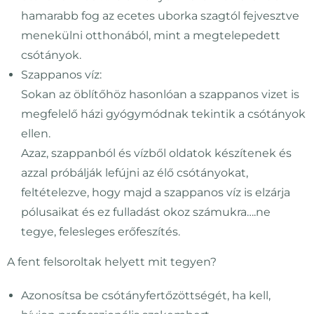
hamarabb fog az ecetes uborka szagtól fejvesztve
menekülni otthonából, mint a megtelepedett
csótányok.
Szappanos víz:
Sokan az öblítőhöz hasonlóan a szappanos vizet is
megfelelő házi gyógymódnak tekintik a csótányok
ellen.
Azaz, szappanból és vízből oldatok készítenek és
azzal próbálják lefújni az élő csótányokat,
feltételezve, hogy majd a szappanos víz is elzárja
pólusaikat és ez fulladást okoz számukra….ne
tegye, felesleges erőfeszítés.
A fent felsoroltak helyett mit tegyen?
Azonosítsa be csótányfertőzöttségét, ha kell,