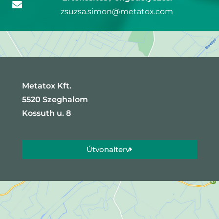
zsuzsa.simon@metatox.com
Metatox Kft.
5520 Szeghalom
Kossuth u. 8
Útvonalterv