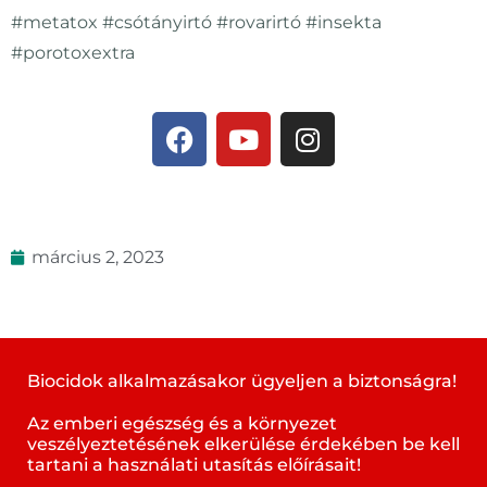
#metatox #csótányirtó #rovarirtó #insekta
#porotoxextra
március 2, 2023
Biocidok alkalmazásakor ügyeljen a biztonságra!
Az emberi egészség és a környezet
veszélyeztetésének elkerülése érdekében be kell
tartani a használati utasítás előírásait!