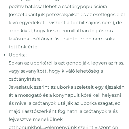
pozitív hatással lehet a csótánypopulációra
(összetakarítjuk petezsákjaikat és az esetleges elől
lévő egyedeket – viszont a többit sajnos nem), de
azon kívül, hogy friss citromillatban fog úszni a
lakásunk, csótányirtás tekintetében nem sokat
tettünk érte.
Uborka:
Sokan az uborkáról is azt gondolják, legyen az friss,
vagy savanyított, hogy kiváló lehetőség a
csótányirtásra.
Javaslatuk szerint az uborka szeleteit egy éjszakán
át a mosogató és a konyhapult köré kell helyezni
és mivel a csótányok utálják az uborka szagát, ez
majd riasztószerként fog hatni a csótányokra és
fejvesztve menekülnek
otthonunkból….véleményünk szerint viszont ön