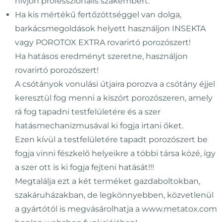
hívjon professzionális szakembert.
Ha kis mértékű fertőzöttséggel van dolga,
barkácsmegoldások helyett használjon INSEKTA
vagy POROTOX EXTRA rovarirtó porozószert!
Ha hatásos eredményt szeretne, használjon
rovarirtó porozószert!
A csótányok vonulási útjaira porozva a csótány éjjel
keresztül fog menni a kiszórt porozószeren, amely
rá fog tapadni testfelületére és a szer
hatásmechanizmusával ki fogja irtani őket.
Ezen kívül a testfelületére tapadt porozószert be
fogja vinni fészkelő helyeikre a többi társa közé, így
a szer ott is ki fogja fejteni hatását!!!
Megtalálja ezt a két terméket gazdaboltokban,
szakáruházakban, de legkönnyebben, közvetlenül
a gyártótól is megvásárolhatja a www.metatox.com