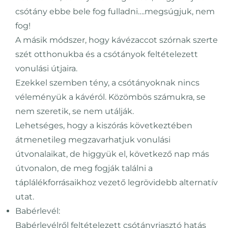
csótány ebbe bele fog fulladni….megsúgjuk, nem
fog!
A másik módszer, hogy kávézaccot szórnak szerte
szét otthonukba és a csótányok feltételezett
vonulási útjaira.
Ezekkel szemben tény, a csótányoknak nincs
véleményük a kávéról. Közömbös számukra, se
nem szeretik, se nem utálják.
Lehetséges, hogy a kiszórás következtében
átmenetileg megzavarhatjuk vonulási
útvonalaikat, de higgyük el, következő nap más
útvonalon, de meg fogják találni a
táplálékforrásaikhoz vezető legrövidebb alternatív
utat.
Babérlevél:
Babérlevélről feltételezett csótányriasztó hatás