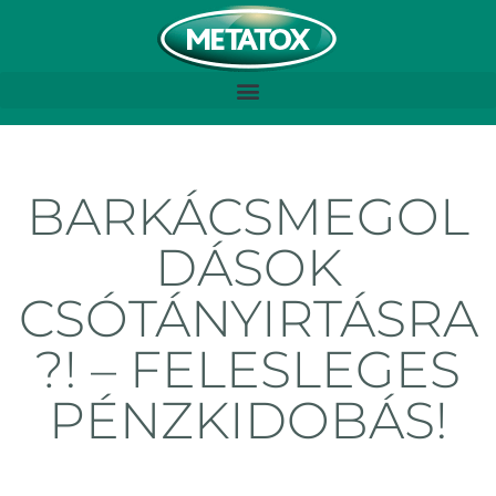
BARKÁCSMEGOL
DÁSOK
CSÓTÁNYIRTÁSRA
?! – FELESLEGES
PÉNZKIDOBÁS!