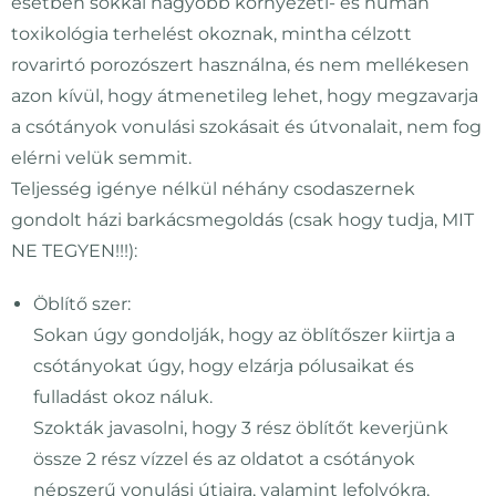
esetben sokkal nagyobb környezeti- és humán
toxikológia terhelést okoznak, mintha célzott
rovarirtó porozószert használna, és nem mellékesen
azon kívül, hogy átmenetileg lehet, hogy megzavarja
a csótányok vonulási szokásait és útvonalait, nem fog
elérni velük semmit.
Teljesség igénye nélkül néhány csodaszernek
gondolt házi barkácsmegoldás (csak hogy tudja, MIT
NE TEGYEN!!!):
Öblítő szer:
Sokan úgy gondolják, hogy az öblítőszer kiirtja a
csótányokat úgy, hogy elzárja pólusaikat és
fulladást okoz náluk.
Szokták javasolni, hogy 3 rész öblítőt keverjünk
össze 2 rész vízzel és az oldatot a csótányok
népszerű vonulási útjaira, valamint lefolyókra,