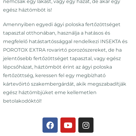
nemcsak egy lakást, vagy egy házat, de akár egy
egész háztömböt is!
Amennyiben egyedi ágyi poloska fertőzöttséget
tapasztal otthonában, használja a hatásos és
megfelelő hatástartóssággal rendelkezi INSEKTA és
POROTOX EXTRA rovarirtó porozószereket, de ha
jelentősebb fertőzöttséget tapasztal, vagy egész
lépcsőházat, háztömböt érint az ágyi poloska
fertőzöttség, keressen fel egy megbízható
kártevőirtó szakembergárdát, akik megszabadítják
egész háztömbjüket eme kellemetlen
betolakodóktól!