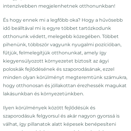
intenzívebben megjelenhetnek otthonunkban!
És hogy ennek mi a legfőbb oka? Hogy a hűvösebb
idő beálltával mi is egyre többet tartózkodunk
otthonunk védett, melegebb közegében. Többet
pihenünk, többször vagyunk nyugalmi pozícióban,
fűtjük, felmelegítjük otthonunkat, amely így
kiegyensúlyozott környezetet biztosít az ágyi
poloskák fejlődésének és szaporodásának, ezzel
minden olyan körülményt megteremtünk számukra,
hogy otthonosan és jóllakottan érezhessék magukat
lakásunkban és környezetünkben.
Ilyen körülmények között fejlődésük és
szaporodásuk felgyorsul és akár nagyon gyorssá is
válhat, így pillanatok alatt képesek benépesíteni