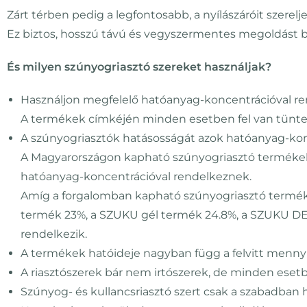
Zárt térben pedig a legfontosabb, a nyílászáróit szerelj
Ez biztos, hosszú távú és vegyszermentes megoldást b
És milyen szúnyogriasztó szereket használjak?
Használjon megfelelő hatóanyag-koncentrációval re
A termékek címkéjén minden esetben fel van tüntetv
A szúnyogriasztók hatásosságát azok hatóanyag-kon
A Magyarországon kapható szúnyogriasztó termékek
hatóanyag-koncentrációval rendelkeznek.
Amíg a forgalomban kapható szúnyogriasztó termékek
termék 23%, a SZUKU gél termék 24.8%, a SZUKU D
rendelkezik.
A termékek hatóideje nagyban függ a felvitt mennyi
A riasztószerek bár nem irtószerek, de minden esetbe
Szúnyog- és kullancsriasztó szert csak a szabadban h