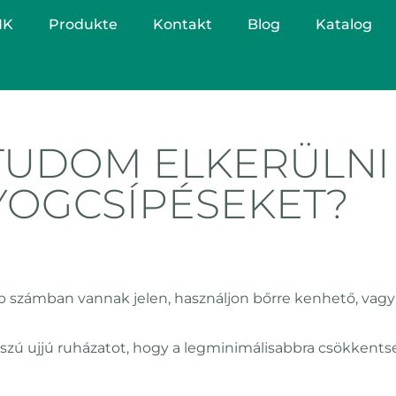
NK
Produkte
Kontakt
Blog
Katalog
TUDOM ELKERÜLNI
YOGCSÍPÉSEKET?
 számban vannak jelen, használjon bőrre kenhető, vagy
osszú ujjú ruházatot, hogy a legminimálisabbra csökken