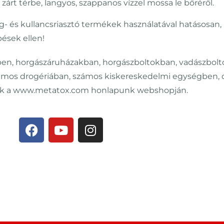
árt térbe, langyos, szappanos vízzel mossa le bőréről.
g- és kullancsriasztó termékek használatával hatásosan
ések ellen!
n, horgászáruházakban, horgászboltokban, vadászbolto
mos drogériában, számos kiskereskedelmi egységben, de
nak a www.metatox.com honlapunk webshopján.