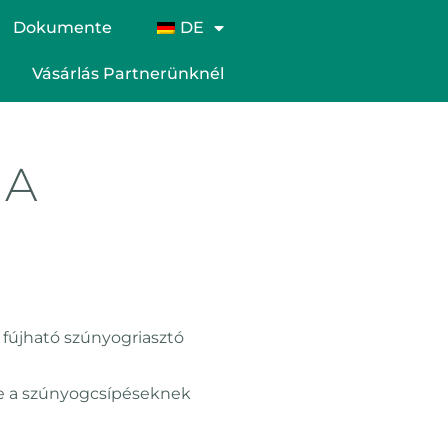
Dokumente
DE
Vásárlás Partnerünknél
 A
 fújható szúnyogriasztó
tse a szúnyogcsípéseknek