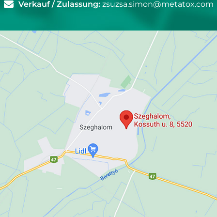
Verkauf / Zulassung:
zsuzsa.simon@metatox.com