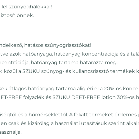
e fel szúnyoghálókkal!
iztosít önnek.
ndelkező, hatásos szúnyogriasztókat!
e azok hatóanyaga, hatóanyag koncentrációja és általán
centrációja, hatóanyag tartama határozza meg.
 közül a SZUKU szúnyog- és kullancsriasztó termékek
 átlagos hatóanyag tartama alig éri el a 20%-os koncen
EET-FREE folyadék és SZUKU DEET-FREE lotion 30%-os h
ségtől és a hőmérséklettől. A felvitt terméket érdemes 
n csak és kizárólag a használati utasításuk szerint alka
asználja.