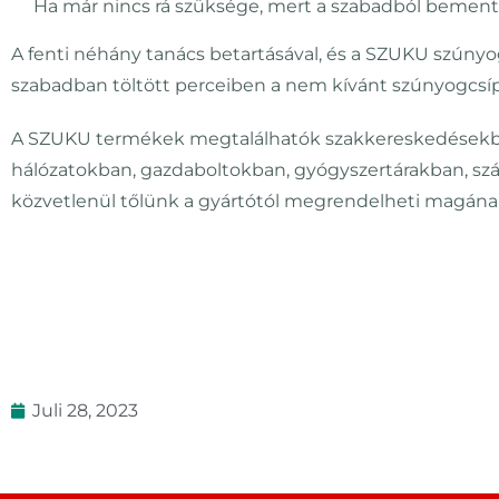
Ha már nincs rá szüksége, mert a szabadból bement z
A fenti néhány tanács betartásával, és a SZUKU szúnyo
szabadban töltött perceiben a nem kívánt szúnyogcsíp
A SZUKU termékek megtalálhatók szakkereskedésekbe
hálózatokban, gazdaboltokban, gyógyszertárakban, szá
közvetlenül tőlünk a gyártótól megrendelheti magá
Juli 28, 2023