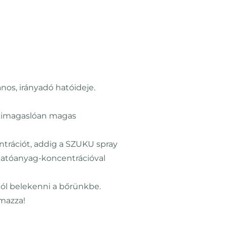
os, irányadó hatóideje.
 kimagaslóan magas
trációt, addig a SZUKU spray
atóanyag-koncentrációval
jól belekenni a bőrünkbe.
lmazza!