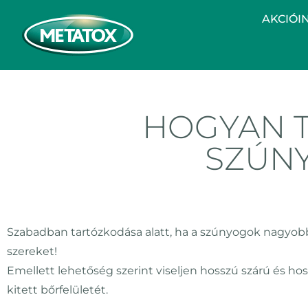
AKCIÓI
HOGYAN 
SZÚN
Szabadban tartózkodása alatt, ha a szúnyogok nagyobb
szereket!
Emellett lehetőség szerint viseljen hosszú szárú és h
kitett bőrfelületét.