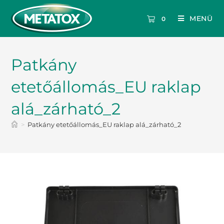
MENÜ
0
Patkány
etetőállomás_EU raklap
alá_zárható_2
>
Patkány etetőállomás_EU raklap alá_zárható_2