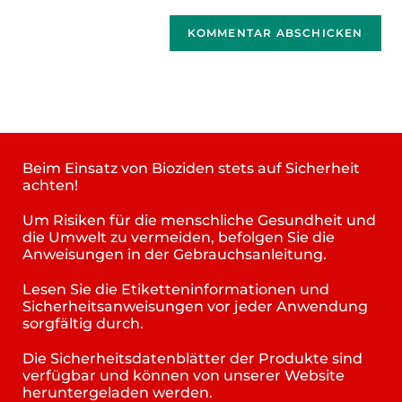
Beim Einsatz von Bioziden stets auf Sicherheit
achten!
Um Risiken für die menschliche Gesundheit und
die Umwelt zu vermeiden, befolgen Sie die
Anweisungen in der Gebrauchsanleitung.
Lesen Sie die Etiketteninformationen und
Sicherheitsanweisungen vor jeder Anwendung
sorgfältig durch.
Die Sicherheitsdatenblätter der Produkte sind
verfügbar und können von unserer Website
heruntergeladen werden.