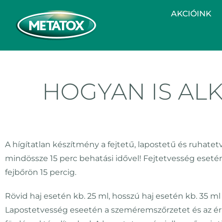
AKCIÓINK
HOGYAN IS AL
A hígítatlan készítmény a fejtetű, lapostetű és ruhat
mindössze 15 perc behatási idővel! Fejtetvesség esetén 
fejbőrön 15 percig.
Rövid haj esetén kb. 25 ml, hosszú haj esetén kb. 35 
Lapostetvesség eseetén a szeméremszőrzetet és az érin