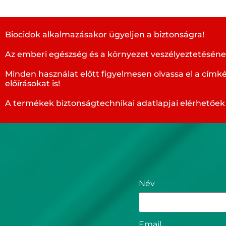
Biocidok alkalmazásakor ügyeljen a biztonságra!
Az emberi egészség és a környezet veszélyeztetésének 
Minden használat előtt figyelmesen olvassa el a címké
előírásokat is!
A termékek biztonságtechnikai adatlapjai elérhetőek 
Név
Email