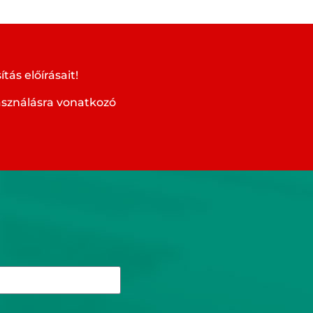
ás előírásait!
használásra vonatkozó