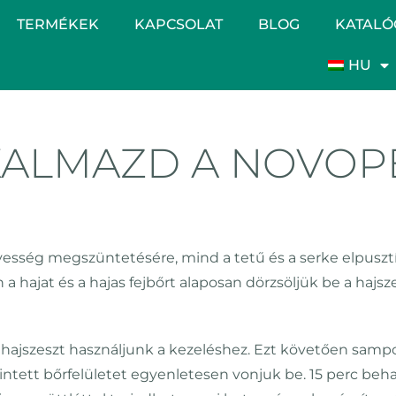
TERMÉKEK
KAPCSOLAT
BLOG
KATALÓ
HU
KALMAZD A NOVOP
etvesség megszüntetésére, mind a tetű és a serke elpuszt
a hajat és a hajas fejbőrt alaposan dörzsöljük be a hajsz
ml hajszeszt használjunk a kezeléshez. Ezt követően sa
tett bőrfelületet egyenletesen vonjuk be. 15 perc beha