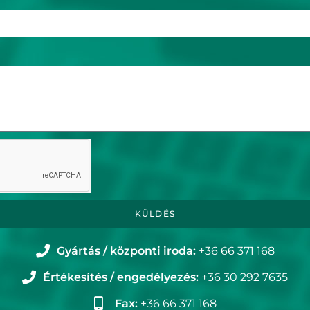
KÜLDÉS
Gyártás / központi iroda:
+36 66 371 168
Értékesítés / engedélyezés:
+36 30 292 7635
Fax:
+36 66 371 168