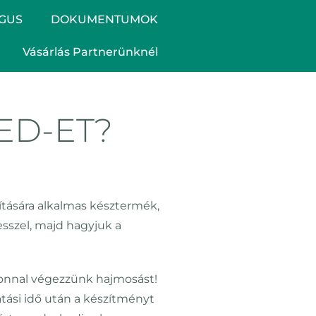
GUS
DOKUMENTUMOK
Vásárlás Partnerünknél
ED-ET?
ítására alkalmas késztermék,
esszel, majd hagyjuk a
mponnal végezzünk hajmosást!
tási idő után a készítményt