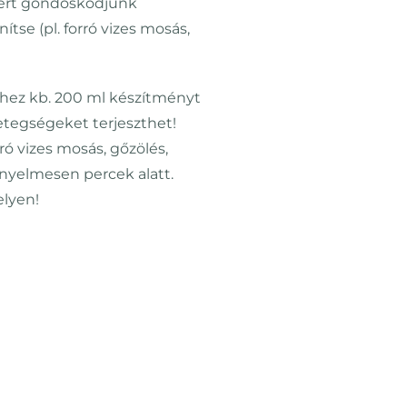
ezért gondoskodjunk
se (pl. forró vizes mosás,
éhez kb. 200 ml készítményt
betegségeket terjeszthet!
ó vizes mosás, gőzölés,
kényelmesen percek alatt.
lyen!