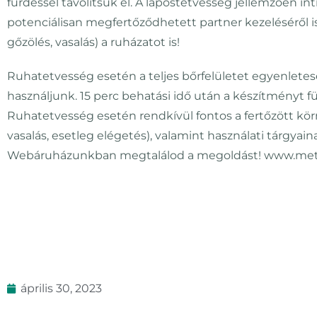
fürdéssel távolítsuk el. A lapostetvesség jellemzően 
potenciálisan megfertőződhetett partner kezeléséről is
gőzölés, vasalás) a ruházatot is!
Ruhatetvesség esetén a teljes bőrfelületet egyenletes
használjunk. 15 perc behatási idő után a készítményt fü
Ruhatetvesség esetén rendkívül fontos a fertőzött kör
vasalás, esetleg elégetés), valamint használati tárgyai
Webáruházunkban megtalálod a megoldást! www.metat
április 30, 2023