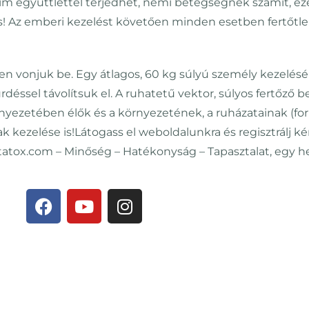
intim együttléttel terjedhet, nemi betegségnek számít, 
! Az emberi kezelést követően minden esetben fertőtlenít
en vonjuk be. Egy átlagos, 60 kg súlyú személy kezelés
rdéssel távolítsuk el. A ruhatetű vektor, súlyos fertőző 
nyezetében élők és a környezetének, a ruházatainak (forr
nak kezelése is!Látogass el weboldalunkra és regisztrálj 
ox.com – Minőség – Hatékonyság – Tapasztalat, egy he