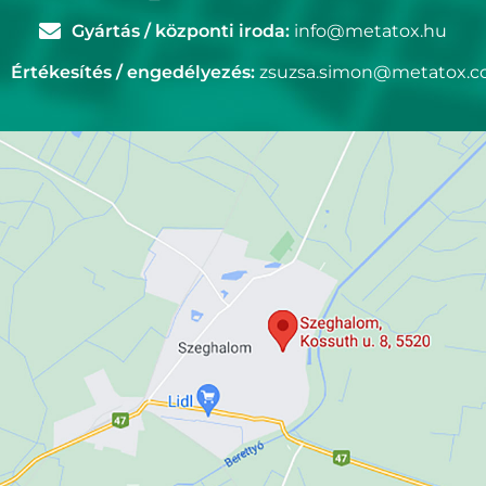
Gyártás / központi iroda:
info@metatox.hu
Értékesítés / engedélyezés:
zsuzsa.simon@metatox.