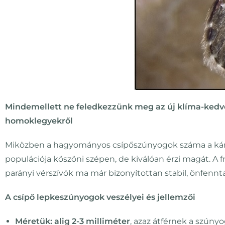
Mindemellett ne feledkezzünk meg az új klíma-kedv
homoklegyekről
Miközben a hagyományos csípőszúnyogok száma a ká
populációja köszöni szépen, de kiválóan érzi magát. A f
parányi vérszívók ma már bizonyítottan stabil, önfenn
A csípő lepkeszúnyogok veszélyei és jellemzői
Méretük: alig 2-3 milliméter
, azaz átférnek a szún