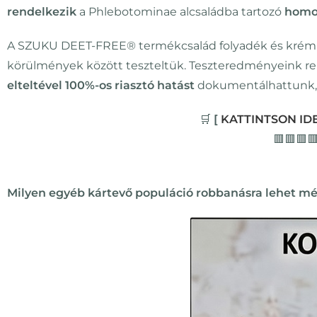
rendelkezik
a Phlebotominae alcsaládba tartozó
homok
A SZUKU DEET-FREE® termékcsalád folyadék és krém t
körülmények között teszteltük. Teszteredményeink r
elteltével 100%-os riasztó hatást
dokumentálhattunk
🛒
[
KATTINTSON IDE
🟥🟥🟥
Milyen egyéb kártevő populáció robbanásra lehet m