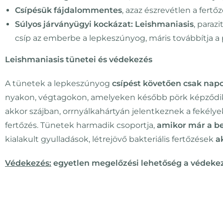
Csípésük fájdalommentes
, azaz észrevétlen a fertő
Súlyos járványügyi kockázat: Leishmaniasis
, paraz
csíp az emberbe a lepkeszúnyog, máris továbbítja a p
Leishmaniasis tünetei és védekezés
A tünetek a lepkeszúnyog
csípést követően csak napo
nyakon, végtagokon, amelyeken később pörk képződik,
akkor szájban, orrnyálkahártyán jelentkeznek a fekély
fertőzés. Tünetek harmadik csoportja,
amikor már a be
kialakult gyulladások, létrejövő bakteriális fertőzések
a
Védekezés:
egyetlen megelőzési lehetőség a védekez