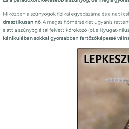
És a paradoxon: kevesebb a szúnyog, de mégis gyorsa
Miközben a szúnyogok fizikai egyedszáma és a napi 
drasztikusan nő
. A magas hőmérséklet ugyanis rettentő
alatt a szúnyog által felvett kórokozó (pl. a Nyugat-nílus
kánikulában sokkal gyorsabban fertőzőképessé váln