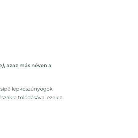
e)
, azaz más néven a
csípő lepkeszúnyogok
északra tolódásával ezek a