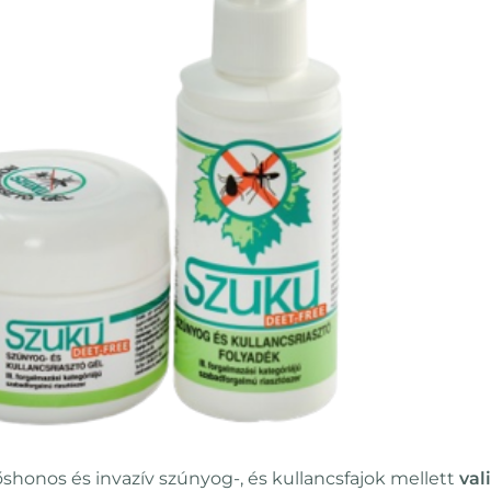
őshonos és invazív szúnyog-, és kullancsfajok mellett
val