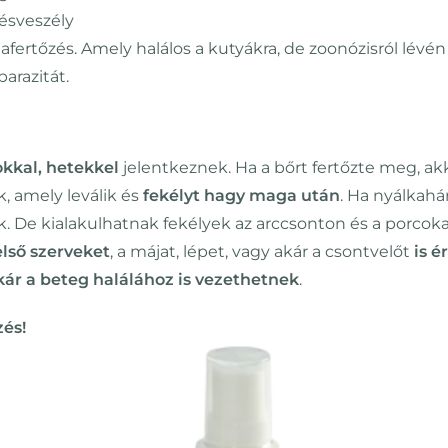
zésveszély
itafertőzés. Amely halálos a kutyákra, de zoonózisról lévé
arazitát.
kkal, hetekkel
jelentkeznek. Ha a bőrt fertőzte meg, a
 amely leválik és
fekélyt hagy maga után
. Ha nyálkahár
ek. De kialakulhatnak fekélyek az arccsonton és a porco
lső szerveket
, a májat, lépet, vagy akár a csontvelőt
is é
kár a beteg halálához is vezethetnek
.
és!