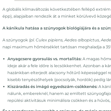
A globális klímaváltozás következtében fellépő extrém i
épp), alapjaiban rendezik át a minket körülvevő köze
A kánikula hatása a szúnyogok biológiájára és a szú
A szúnyogok
(pl. Culex pipiens, Aedes albopictus, Aed
napi maximum hőmérséklet tartósan meghaladja a 35°C-
Anyagcsere gyorsulás vs. mortalitás:
A magas hőmérs
ideje akár a fele időre is lecsökkenhet. Azonban a k
hazánkban elterjedt alacsony hőtűrő képességgel 
kisebb tenyészőhelyek (pocsolyák, hordók) pedig lárvá
Kiszáradás és imágó egyedszám-csökkenés:
A káni
nálunk, embereknél, hanem az említett szúnyogfajokn
repülési aktivitásuk minimálisra csökken és a hűvö