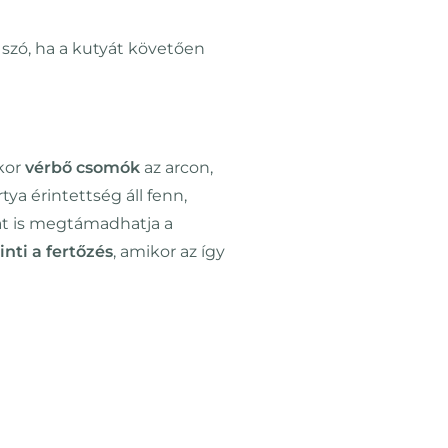
n szó, ha a kutyát követően
kkor
vérbő csomók
az arcon,
tya érintettség áll fenn,
kat is megtámadhatja a
rinti a fertőzés
, amikor az így