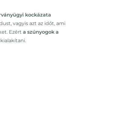
rványügyi kockázata
st, vagyis azt az időt, ami
ket. Ezért
a szúnyogok a
ialakítani.