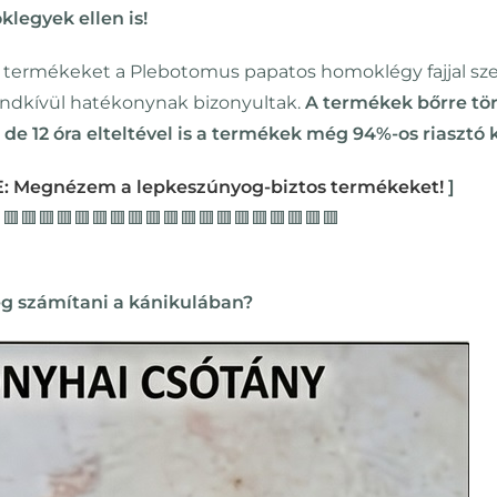
legyek ellen is!
ermékeket a Plebotomus papatos homoklégy fajjal sze
endkívül hatékonynak bizonyultak.
A termékek bőrre tört
,
de 12 óra elteltével is a termékek még 94%-os riasztó 
: Megnézem a lepkeszúnyog-biztos termékeket!
]
🟥🟥🟥🟥🟥🟥🟥🟥🟥🟥🟥🟥🟥🟥🟥🟥🟥🟥🟥
ég számítani a kánikulában?