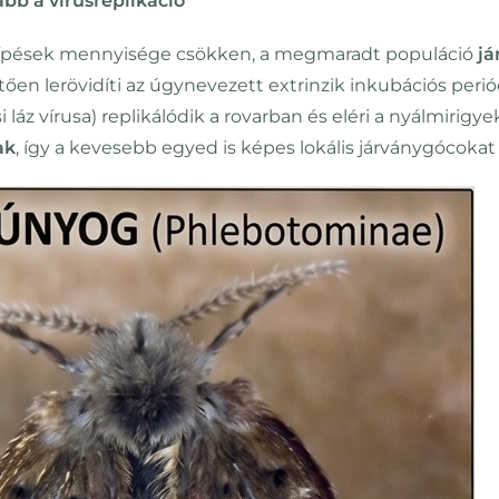
bb a vírusreplikáció
csípések mennyisége csökken, a megmaradt populáció
já
en lerövidíti az úgynevezett extrinzik inkubációs periódu
i láz vírusa) replikálódik a rovarban és eléri a nyálmirigye
ak
, így a kevesebb egyed is képes lokális járványgócokat k