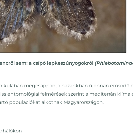
encről sem: a csípő lepkeszúnyogokról
(Phlebotomina
nikulában megcsappan, a hazánkban újonnan erősödő 
riss entomológiai felmérések szerint a mediterrán klíma 
tartó populációkat alkotnak Magyarországon.
yoghálókon