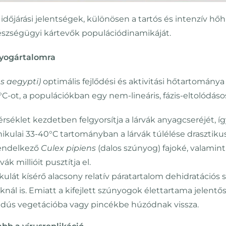
dőjárási jelentségek, különösen a tartós és intenzív hőhu
gészségügyi kártevők populációdinamikáját.
nyogártalomra
es aegypti)
optimális fejlődési és aktivitási hőtartománya
ot, a populációkban egy nem-lineáris, fázis-eltolódáso
éklet kezdetben felgyorsítja a lárvák anyagcseréjét, íg
ánikulai 33-40°C tartományban a lárvák túlélése drasztik
rendelkező
Culex pipiens
(dalos szúnyog) fajoké, valamint
k millióit pusztítja el.
kulát kísérő alacsony relatív páratartalom dehidratációs
ál is. Emiatt a kifejlett szúnyogok élettartama jelentős
s, dús vegetációba vagy pincékbe húzódnak vissza.