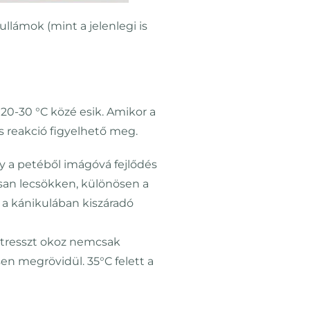
llámok (mint a jelenlegi is
 20-30 °C közé esik. Amikor a
s reakció figyelhető meg.
y a petéből imágóvá fejlődés
usan lecsökken, különösen a
 a kánikulában kiszáradó
 stresszt okoz nemcsak
en megrövidül. 35°C felett a