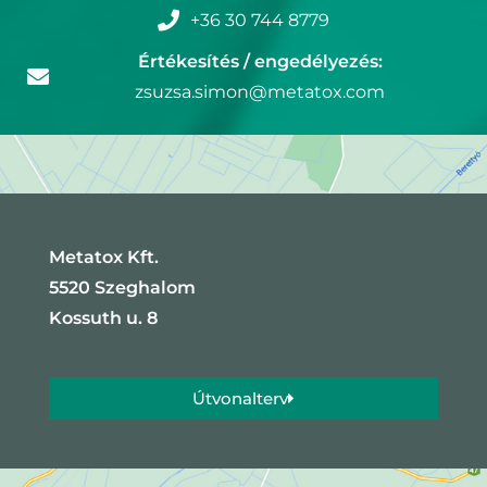
+36 30 744 8779
Értékesítés / engedélyezés:
zsuzsa.simon@metatox.com
Metatox Kft.
5520 Szeghalom
Kossuth u. 8
Útvonalterv