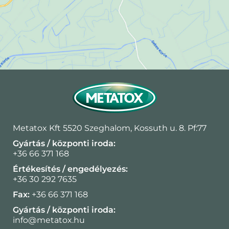
Metatox Kft 5520 Szeghalom, Kossuth u. 8. Pf:77
Gyártás / központi iroda:
+36 66 371 168
Értékesítés / engedélyezés:
+36 30 292 7635
Fax:
+36 66 371 168
Gyártás / központi iroda:
info@metatox.hu