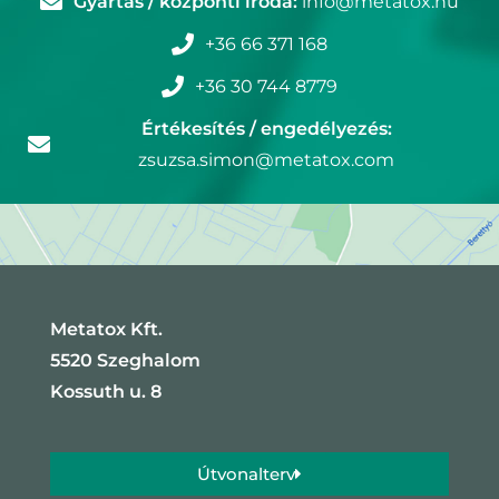
Gyártás / központi iroda:
info@metatox.hu
+36 66 371 168
+36 30 744 8779
Értékesítés / engedélyezés:
zsuzsa.simon@metatox.com
Metatox Kft.
5520 Szeghalom
Kossuth u. 8
Útvonalterv