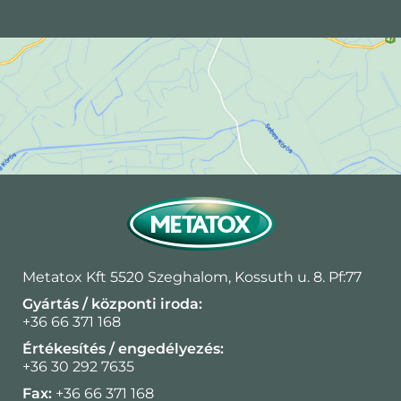
Metatox Kft 5520 Szeghalom, Kossuth u. 8. Pf:77
Gyártás / központi iroda:
+36 66 371 168
Értékesítés / engedélyezés:
+36 30 292 7635
Fax:
+36 66 371 168