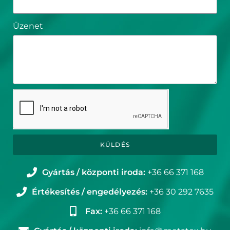
Üzenet
KÜLDÉS
Gyártás / központi iroda:
+36 66 371 168
Értékesítés / engedélyezés:
+36 30 292 7635
Fax:
+36 66 371 168