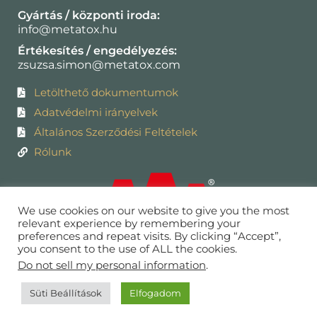
Gyártás / központi iroda:
info@metatox.hu
Értékesítés / engedélyezés:
zsuzsa.simon@metatox.com
Letölthető dokumentumok
Adatvédelmi irányelvek
Általános Szerződési Feltételek
Rólunk
We use cookies on our website to give you the most
relevant experience by remembering your
preferences and repeat visits. By clicking “Accept”,
you consent to the use of ALL the cookies.
Do not sell my personal information
.
Süti Beállítások
Elfogadom