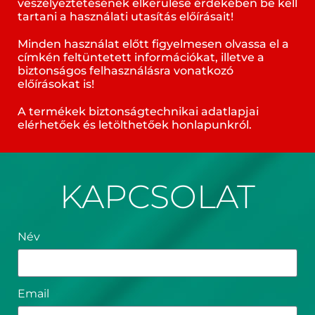
veszélyeztetésének elkerülése érdekében be kell
tartani a használati utasítás előírásait!
Minden használat előtt figyelmesen olvassa el a
címkén feltüntetett információkat, illetve a
biztonságos felhasználásra vonatkozó
előírásokat is!
A termékek biztonságtechnikai adatlapjai
elérhetőek és letölthetőek honlapunkról.
KAPCSOLAT
Név
Email