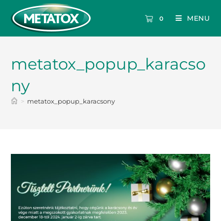
MENU
0
metatox_popup_karacso
ny
>
metatox_popup_karacsony