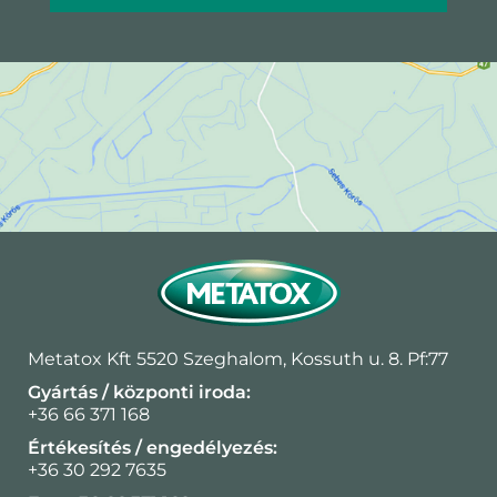
Metatox Kft 5520 Szeghalom, Kossuth u. 8. Pf:77
Gyártás / központi iroda:
+36 66 371 168
Értékesítés / engedélyezés:
+36 30 292 7635