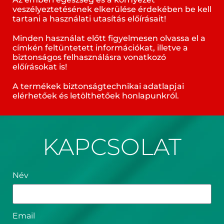
veszélyeztetésének elkerülése érdekében be kell
tartani a használati utasítás előírásait!
Minden használat előtt figyelmesen olvassa el a
címkén feltüntetett információkat, illetve a
biztonságos felhasználásra vonatkozó
előírásokat is!
A termékek biztonságtechnikai adatlapjai
elérhetőek és letölthetőek honlapunkról.
KAPCSOLAT
Név
Email