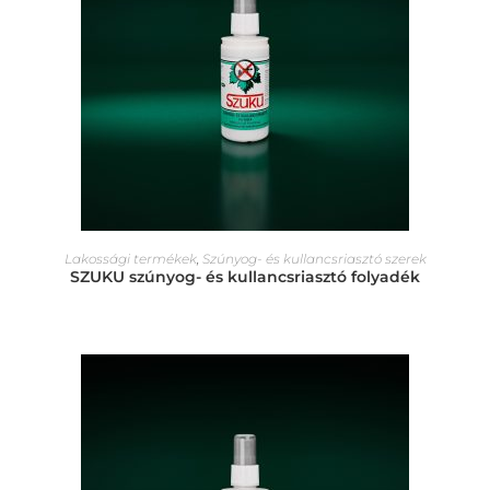
Lakossági termékek
,
Szúnyog- és kullancsriasztó szerek
SZUKU szúnyog- és kullancsriasztó folyadék