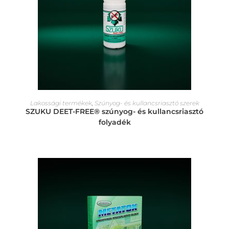
Lakossági termékek
,
Szúnyog- és kullancsriasztó szerek
SZUKU DEET-FREE® szúnyog- és kullancsriasztó
folyadék