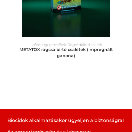
Lakossági termékek
,
Rágcsálóirtó szerek
METATOX rágcsálóirtó csalétek (impregnált
gabona)
Biocidok alkalmazásakor ügyeljen a biztonságra!
Az emberi egészség és a környezet