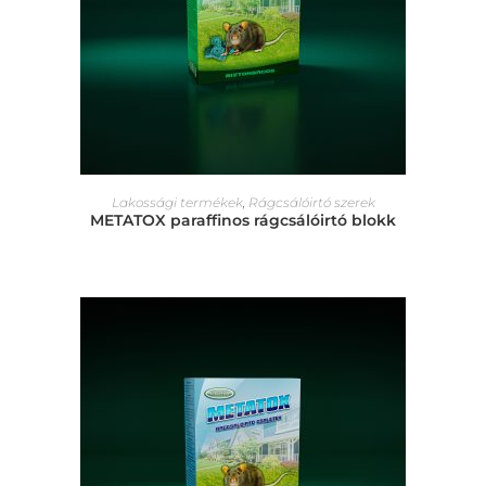
Lakossági termékek
,
Rágcsálóirtó szerek
METATOX paraffinos rágcsálóirtó blokk