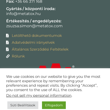
Fax:
+36 66 371 168
Gyártás / központi iroda:
info@metatox.hu
Értékesítés / engedélyezés:
zsuzsa.simon@metatox.com
Letölthető dokumentumok
Adatvédelmi irányelvek
Általános Szerződési Feltételek
Rólunk
We use cookies on our website to give you the most
relevant experience by remembering your
preferences and repeat visits. By clicking “Accept”,
you consent to the use of ALL the cookies.
Do not sell my personal information
.
Süti Beállítások
Elfogadom