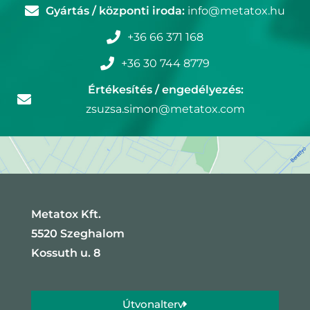
Gyártás / központi iroda:
info@metatox.hu
+36 66 371 168
+36 30 744 8779
Értékesítés / engedélyezés:
zsuzsa.simon@metatox.com
Metatox Kft.
5520 Szeghalom
Kossuth u. 8
Útvonalterv