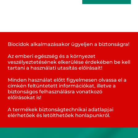
Biocidok alkalmazásakor ügyeljen a biztonságra!
Az emberi egészség és a környezet
veszélyeztetésének elkerülése érdekében be kell
tartani a használati utasítás előírásait!
Minden használat előtt figyelmesen olvassa el a
címkén feltüntetett információkat, illetve a
biztonságos felhasználásra vonatkozó
előírásokat is!
A termékek biztonságtechnikai adatlapjai
elérhetőek és letölthetőek honlapunkról.