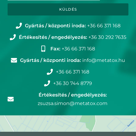
KÜLDÉS
Gyártás / központi iroda:
+36 66 371 168
Értékesítés / engedélyezés:
+36 30 292 7635
Fax:
+36 66 371 168
Gyártás / központi iroda:
info@metatox.hu
+36 66 371 168
+36 30 744 8779
Értékesítés / engedélyezés:
zsuzsa.simon@metatox.com