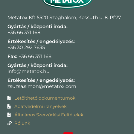
Metatox Kft 5520 Szeghalom, Kossuth u. 8. Pf:77
Gyártás / központi iroda:
+36 66 371 168
Értékesítés / engedélyezés:
+36 30 292 7635
Fax:
+36 66 371 168
Gyártás / központi iroda:
info@metatox.hu
Értékesítés / engedélyezés:
zsuzsa.simon@metatox.com
Letölthető dokumentumok
Adatvédelmi irányelvek
Általános Szerződési Feltételek
Rólunk